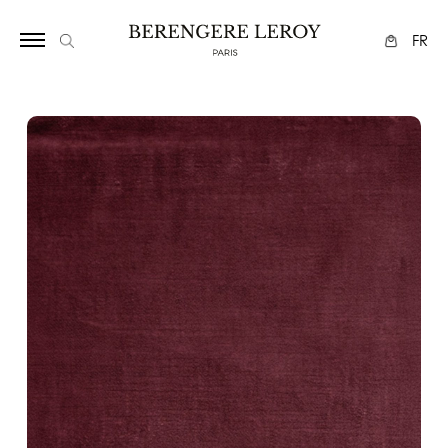
17
FR