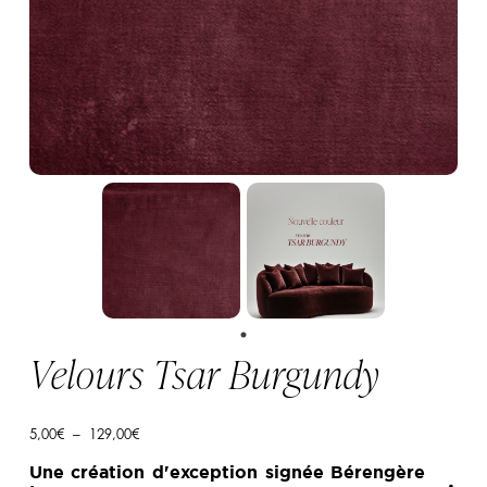
Velours Tsar Burgundy
Plage
5,00
€
–
129,00
€
de
prix :
Une création d'exception signée Bérengère
5,00€