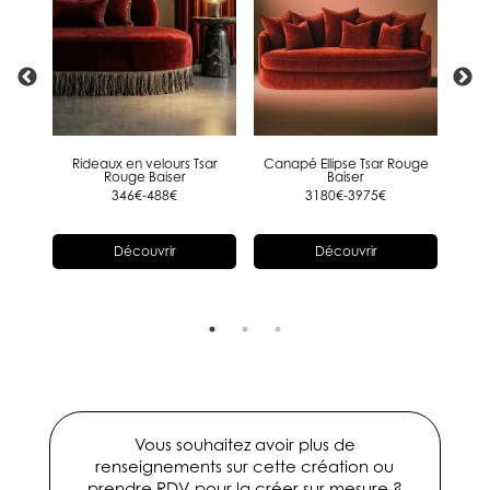
lipse
Rideaux en velours Tsar
Canapé Ellipse Tsar Rouge
Cana
Rouge Baiser
Baiser
346€-488€
3180€-3975€
Découvrir
Découvrir
Vous souhaitez avoir plus de
renseignements sur cette création ou
prendre RDV pour la créer sur mesure ?