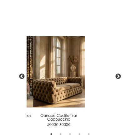
Rideaux Seventies
Canapé Castille Tsar
Coussi
Cappuccino
Hav
434€-572€
5000€-6000€