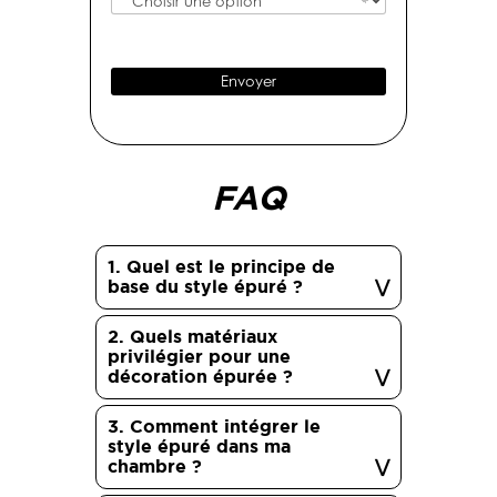
d
i
e
l
t
*
é
Envoyer
l
é
p
h
o
FAQ
n
e
*
1. Quel est le principe de
base du style épuré ?
2. Quels matériaux
privilégier pour une
décoration épurée ?
3. Comment intégrer le
style épuré dans ma
chambre ?