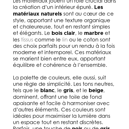
Les matériaux jouent un rôle crucial dans
la création d’un intérieur épuré.
Les
matériaux naturels
sont au cœur de ce
style, apportant une texture organique
et chaleureuse, tout en restant simples
et élégants. Le
bois clair
, le
marbre
et
les
tissus
comme le
lin
ou le coton sont
des choix parfaits pour un rendu à la fois
moderne et intemporel. Ces matériaux
se marient bien entre eux, apportant
équilibre et cohérence à l’ensemble.
La palette de couleurs, elle aussi, suit
une règle de simplicité. Les tons neutres,
tels que le
blanc
, le
gris
, et le
beige
,
dominent, offrant une toile de fond
apaisante et facile à harmoniser avec
d’autres éléments. Ces couleurs sont
idéales pour maximiser la lumière dans
un espace tout en restant discrètes.
Parfois, une touche de
noir
ou de
gris