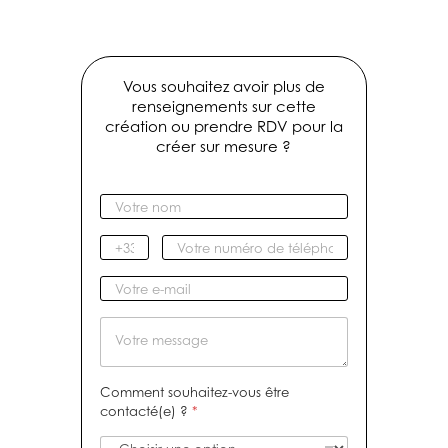
Vous souhaitez avoir plus de
renseignements sur cette
création ou prendre RDV pour la
créer sur mesure ?
V
o
t
I
V
r
n
o
e
d
t
V
n
i
r
o
o
c
e
t
M
m
a
n
r
e
*
t
u
e
s
i
m
e
s
Comment souhaitez-vous être
f
é
-
a
contacté(e) ?
*
r
m
g
o
a
e