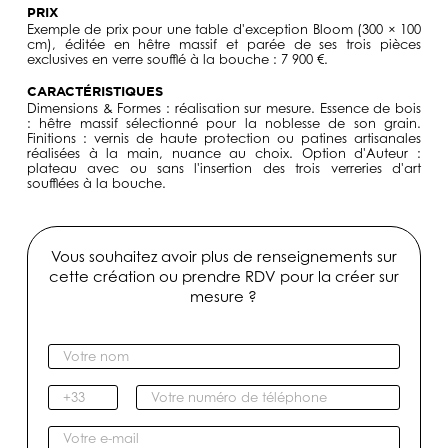
PRIX
Exemple de prix pour une table d'exception Bloom (300 × 100
cm), éditée en hêtre massif et parée de ses trois pièces
exclusives en verre soufflé à la bouche : 7 900 €.
CARACTÉRISTIQUES
Dimensions & Formes : réalisation sur mesure. Essence de bois
: hêtre massif sélectionné pour la noblesse de son grain.
Finitions : vernis de haute protection ou patines artisanales
réalisées à la main, nuance au choix. Option d'Auteur :
plateau avec ou sans l'insertion des trois verreries d'art
soufflées à la bouche.
Vous souhaitez avoir plus de renseignements sur
cette création ou prendre RDV pour la créer sur
mesure ?
V
o
t
I
V
r
n
o
e
d
t
V
n