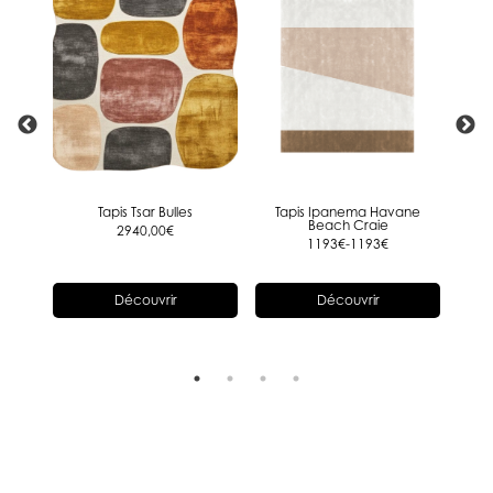
aire
Tapis Tsar Bulles
Tapis Ipanema Havane
Ta
ué en
Beach Craie
2940,00
€
1193€-1193€
Découvrir
Découvrir