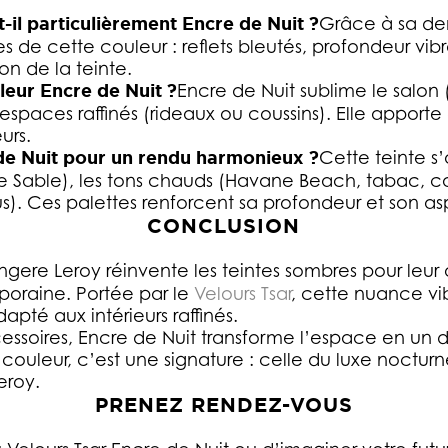
-il particulièrement Encre de Nuit ?
Grâce à sa den
es de cette couleur : reflets bleutés, profondeur vib
ion de la teinte.
leur Encre de Nuit ?
Encre de Nuit sublime le salo
 espaces raffinés (rideaux ou coussins). Elle apport
urs.
 de Nuit pour un rendu harmonieux ?
Cette teinte s
e Sable), les tons chauds (Havane Beach, tabac, ca
). Ces palettes renforcent sa profondeur et son as
CONCLUSION
ngere Leroy réinvente les teintes sombres pour leur 
oraine. Portée par le
Velours Tsar
, cette nuance vib
pté aux intérieurs raffinés.
essoires, Encre de Nuit transforme l’espace en un 
couleur, c’est une signature : celle du luxe nocturn
eroy.
PRENEZ RENDEZ-VOUS