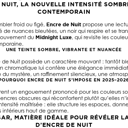
 NUIT, LA NOUVELLE INTENSITÉ SOMBR
CONTEMPORAIN
mbler froid ou figé,
Encre de Nuit
propose une lectur
sé de nuances bleutées, un noir qui respire et se tra
e mouvement du
Midnight Luxe
, qui revisite les coul
mporaine.
UNE TEINTE SOMBRE, VIBRANTE ET NUANCÉE
 de Nuit possède un caractère mouvant : tantôt bleu
ion chromatique lui confère une élégance immédiat
e du mystère, un raffinement silencieux, une atmosp
POURQUOI ENCRE DE NUIT S’IMPOSE EN 2025–202
nt un engouement prononcé pour les couleurs somb
s encres obscures qui réconfortent plutôt qu’elles n
tensité maîtrisée : elle structure les espaces, don
s intérieurs haut de gamme.
SAR, MATIÈRE IDÉALE POUR RÉVÉLER 
D’ENCRE DE NUIT