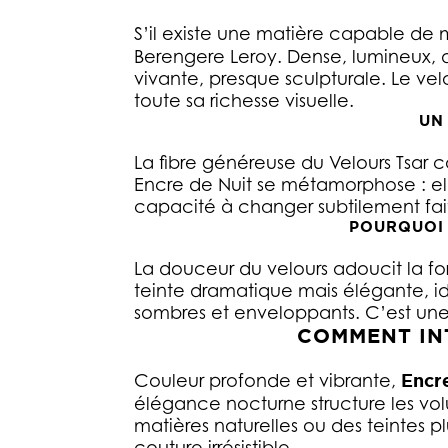
S’il existe une matière capable de m
Berengere Leroy. Dense, lumineux, d
vivante, presque sculpturale. Le vel
toute sa richesse visuelle.
UN
La fibre généreuse du Velours Tsar c
Encre de Nuit se métamorphose : elle
capacité à changer subtilement fait
POURQUOI 
La douceur du velours adoucit la fo
teinte dramatique mais élégante, id
sombres et enveloppants. C’est une c
COMMENT IN
Couleur profonde et vibrante,
Encr
élégance nocturne structure les vo
matières naturelles ou des teintes p
couture irrésistible.