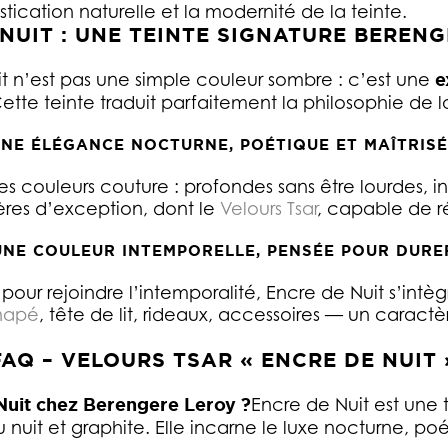
stication naturelle et la modernité de la teinte.
NUIT : UNE TEINTE SIGNATURE BEREN
t n’est pas une simple couleur sombre : c’est une
e
 Cette teinte traduit parfaitement la philosophie de 
NE ÉLÉGANCE NOCTURNE, POÉTIQUE ET MAÎTRIS
 des couleurs couture : profondes sans être lourdes, i
res d’exception, dont le
Velours Tsar
, capable de ré
UNE COULEUR INTEMPORELLE, PENSÉE POUR DURE
ur rejoindre l’intemporalité, Encre de Nuit s’intèg
napé
, tête de lit, rideaux, accessoires — un caract
FAQ – VELOURS TSAR « ENCRE DE NUIT 
 Nuit chez Berengere Leroy ?
Encre de Nuit est une
u nuit et graphite. Elle incarne le luxe nocturne, p