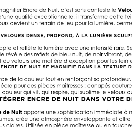
agnifier Encre de Nuit, c’est sans conteste le
Velou
’une qualité exceptionnelle, il transforme cette t
ours devient un terrain de jeu pour la lumière, per
 VELOURS DENSE, PROFOND, À LA LUMIÈRE SCULP
apte et reflète la lumière avec une intensité rare. S
 révèle des reflets de bleu nuit, de noir vibrant, d
 du velours une matière d’exception pour les teint
ENCRE DE NUIT SE MAGNIFIE DANS LA TEXTURE 
rce de la couleur tout en renforçant sa profondeur.
éale pour des pièces maîtresses : canapés couture, t
ouleur qui vit, qui respire, qui sublime le velours a
TÉGRER ENCRE DE NUIT DANS VOTRE D
e de Nuit
apporte une sophistication immédiate à n’
lumes, crée une atmosphère enveloppante et offre
lus claires. Utilisée en pièce maîtresse ou en touch