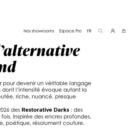
E AU NOIR PROFOND
Nos showrooms
Espace Pro
FR
l’alternative
ond
ir pour devenir un véritable langage
s dont l’intensité évoque autant la
leutée, riche, nuancé, presque
–2026 des
Restorative Darks
: des
a fois. Inspirée des encres profondes,
e, poétique, résolument couture.