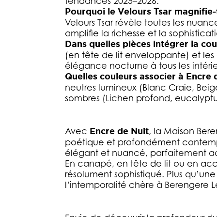
tendances 2025–2026.
Pourquoi le Velours Tsar magnifie-t
Velours Tsar révèle toutes les nuanc
amplifie la richesse et la sophisticat
Dans quelles pièces intégrer la cou
(en tête de lit enveloppante) et les
élégance nocturne à tous les intérie
Quelles couleurs associer à Encre
neutres lumineux (Blanc Craie, Beig
sombres (Lichen profond, eucalyptus
Avec
Encre de Nuit
, la Maison Bere
poétique et profondément contemp
élégant et nuancé, parfaitement ada
En canapé, en tête de lit ou en acc
résolument sophistiqué. Plus qu’une 
l’intemporalité chère à Berengere L