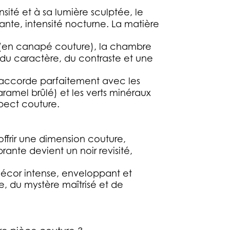
sité et à sa lumière sculptée, le
rante, intensité nocturne. La matière
n (en canapé couture), la chambre
e du caractère, du contraste et une
’accorde parfaitement avec les
ramel brûlé) et les verts minéraux
pect couture.
offrir une dimension couture,
rante devient un noir revisité,
décor intense, enveloppant et
e, du mystère maîtrisé et de