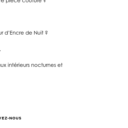
ure pièce couture ?
r d’Encre de Nuit ?
T
ux intérieurs nocturnes et
VEZ-NOUS