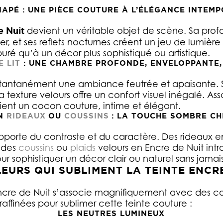
APÉ : UNE PIÈCE COUTURE À L’ÉLÉGANCE INTEM
e Nuit
devient un véritable objet de scène. Sa prof
ier, et ses reflets nocturnes créent un jeu de lumière
uré qu’à un décor plus sophistiqué ou artistique.
E LIT
: UNE CHAMBRE PROFONDE, ENVELOPPANTE,
instantanément une ambiance feutrée et apaisante. S
texture velours offre un confort visuel inégalé. Asso
ient un cocon couture, intime et élégant.
N
RIDEAUX
OU
COUSSINS
: LA TOUCHE SOMBRE CH
apporte du contraste et du caractère. Des rideaux en
e des
coussins
ou
plaids
velours en Encre de Nuit in
r sophistiquer un décor clair ou naturel sans jamais 
EURS QUI SUBLIMENT LA TEINTE ENCR
cre de Nuit s’associe magnifiquement avec des co
 raffinées pour sublimer cette teinte couture :
LES NEUTRES LUMINEUX