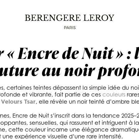
NCRE DE NUIT » : L’ALTERNATIVE COUTUR
 « Encre de Nuit » : 
uture au noir prof
s, certaines teintes dépassent la simple idée du no
ofonde et vibrante, fait partie de ces
couleurs
rare
e
Velours Tsar
, elle révèle un noir teinté d’ombre b
nes, Encre de Nuit s’inscrit dans la tendance 2025
oppantes, sensuelles, qui rassurent et intriguent à l
rne, cette couleur incarne une élégance dramatiqu
t une expérience visuelle d’une rare intensité.