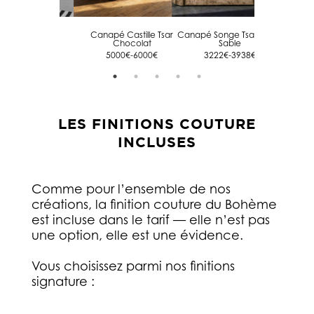
Canapé Surf
Canapé Castille Tsar
Canapé Songe Tsar Beige
Canapé Con
Chocolat
Sable
Une Nui
6832,00
€
5000€-6000€
3222€-3938€
44
LES FINITIONS COUTURE
INCLUSES
Comme pour l’ensemble de nos
créations, la finition couture du Bohème
est incluse dans le tarif — elle n’est pas
une option, elle est une évidence.
Vous choisissez parmi nos finitions
signature :