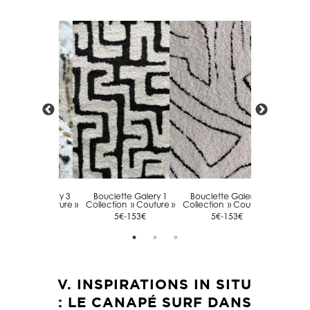
Bouclette Galery 3
Bouclette Galery 1
Bouclette Galery 2
Boucl
llection » Couture »
Collection » Couture »
Collection » Couture »
Collect
5€-153€
5€-153€
5€-153€
V. INSPIRATIONS IN SITU
: LE CANAPÉ SURF DANS