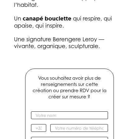
l’habitat.
Un
canapé bouclette
qui respire, qui
apaise, qui inspire.
Une signature Berengere Leroy —
vivante, organique, sculpturale.
Vous souhaitez avoir plus de
renseignements sur cette
création ou prendre RDV pour la
créer sur mesure ?
V
o
t
I
V
r
n
o
e
d
t