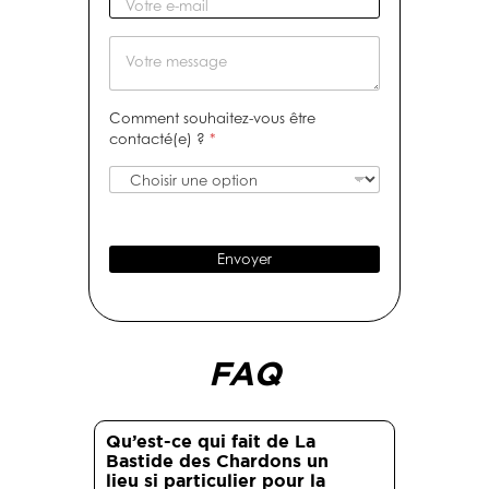
V
n
i
r
o
o
c
e
t
M
m
a
n
r
e
*
t
u
e
s
i
m
e
s
Comment souhaitez-vous être
f
é
-
a
contacté(e) ?
*
r
m
g
o
a
e
d
i
e
l
t
*
é
Envoyer
l
é
p
h
o
FAQ
n
e
*
Qu’est-ce qui fait de La
Bastide des Chardons un
lieu si particulier pour la