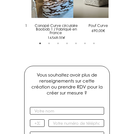
Pouf Baobab 1
Canapé Curve circulaire
Pouf Curve
Cous
Baobab 1 / Fabriqué en
790,00
€
690,00
€
France
16568,00
€
Vous souhaitez avoir plus de
renseignements sur cette
création ou prendre RDV pour la
créer sur mesure ?
V
o
t
I
V
r
n
o
e
d
t