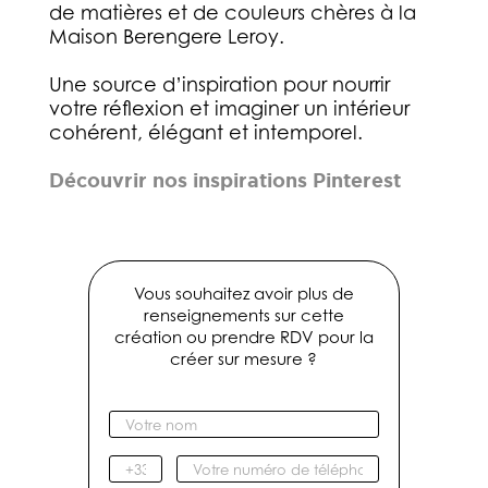
de matières et de couleurs chères à la
Maison Berengere Leroy.
Une source d’inspiration pour nourrir
votre réflexion et imaginer un intérieur
cohérent, élégant et intemporel.
Découvrir nos inspirations Pinterest
Vous souhaitez avoir plus de
renseignements sur cette
création ou prendre RDV pour la
créer sur mesure ?
V
o
t
I
V
r
n
o