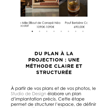
é Convertible Mille Et
Bout de Canapé Néo
Pouf Berbère Caviar
Tête d
 Nuit 7 Tsar Chocolat
1090€-1090€
690,00
€
6
4400€-5400€
DU PLAN À LA
PROJECTION : UNE
MÉTHODE CLAIRE ET
STRUCTURÉE
À partir de vos plans et de vos photos, le
Studio de Design
élabore un plan
d’implantation précis. Cette étape
permet de structurer l’espace, de définir