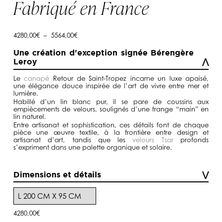
Fabriqué en France
Plage
4280,00
€
–
5564,00
€
de
prix :
Une création d'exception signée Bérengère
4280,00€
Leroy
à
5564,00€
Le
canapé
Retour de Saint-Tropez incarne un luxe apaisé,
une élégance douce inspirée de l’art de vivre entre mer et
lumière.
Habillé d’un lin blanc pur, il se pare de coussins aux
empiècements de velours, soulignés d’une frange “main” en
lin naturel.
Entre artisanat et sophistication, ces détails font de chaque
pièce une œuvre textile, à la frontière entre design et
artisanat d’art, tandis que les
velours Tsar
profonds
s’expriment dans une palette organique et solaire.
Dimensions et détails
4280,00
€