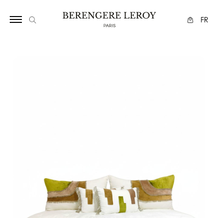
29424096752387
FR