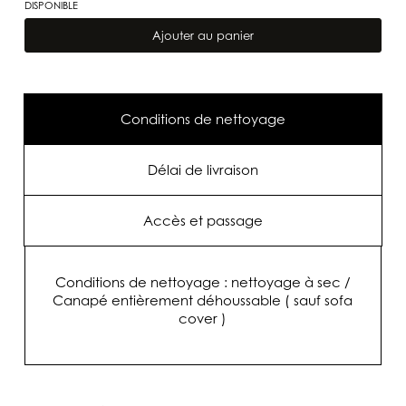
DISPONIBLE
quantité
de
Ajouter au panier
Canapé
Mille
Et
Une
Nuit
Collection
Conditions de nettoyage
"Couture"
Retour
de
Saint
Délai de livraison
Tropez
/
Fabriqué
Accès et passage
en
France
Conditions de nettoyage : nettoyage à sec /
Canapé entièrement déhoussable ( sauf sofa
cover )