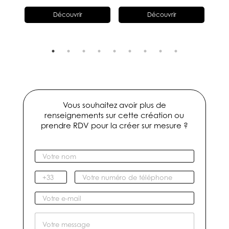
Découvrir
Découvrir
Vous souhaitez avoir plus de
renseignements sur cette création ou
prendre RDV pour la créer sur mesure ?
V
o
t
I
V
r
n
o
e
d
t
V
n
i
r
o
o
c
e
t
M
m
a
n
r
e