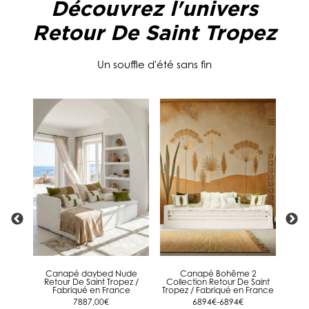
Découvrez l'univers
Retour De Saint Tropez
Un souffle d'été sans fin
Canapé daybed Nude
Canapé Bohême 2
Co
Retour De Saint Tropez /
Collection Retour De Saint
Fabriqué en France
Tropez / Fabriqué en France
7887,00
€
6894€-6894€