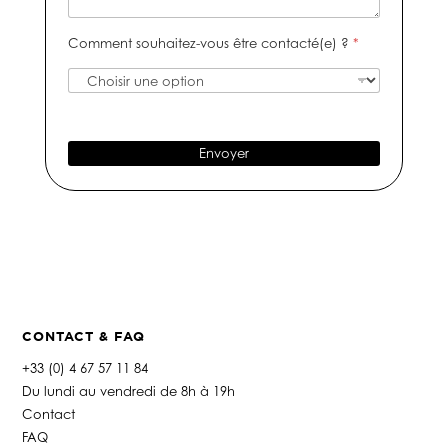
*
t
u
e
s
i
m
e
s
Comment souhaitez-vous être contacté(e) ?
*
f
é
-
a
r
m
g
o
a
e
d
i
e
l
t
*
Envoyer
é
l
é
p
h
o
n
e
*
CONTACT & FAQ
+33 (0) 4 67 57 11 84
Du lundi au vendredi de 8h à 19h
Contact
FAQ