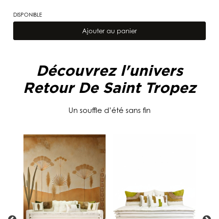
DISPONIBLE
quantité
de
Ajouter au panier
Coussin
Retour
de
Saint
Découvrez l'univers
Tropez
1
Retour De Saint Tropez
Un souffle d’été sans fin