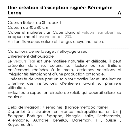
Une création d'exception signée Bérengère
Leroy
Coussin Retour de St Tropez 1
Coussin de 40 x 60 cm
Coloris et matières : Lin Capri blanc et
velours Tsar absinthe
,
cappuccino et
havane beach 233
.
Finition fils nœuds nature et franges cheyenne nature
____________________________________________________________
Conditions de nettoyage : nettoyage à sec
Entièrement déhoussable
Le
velours Tsar
est une matière naturelle et délicate, il peut
présenter dans ses coloris, sa texture ou ses finitions
entièrement réalisées à la main, certaines variations et
irrégularités témoignant d’une production artisanale.
Il nécessite de votre part un soin tout particulier et une lecture
attentive des instructions d’entretien avant sa première
utilisation.
Evitez toute exposition directe au soleil, qui pourrait altérer sa
couleur.
Délai de livraison : 4 semaines (France métropolitaine)
Disponibilité : Livraison en France métropolitaine, en UE (
Pologne, Portugal, Espagne, Hongrie, Italie, Liechtenstein,
Allemagne, Autriche, Benelux, Danemark ) , Suisse ,
Royaume-Uni.