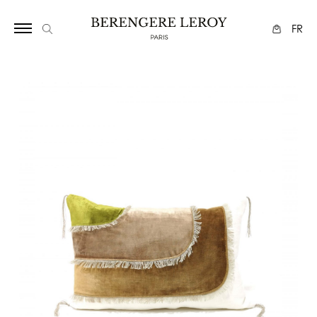
292409
FR