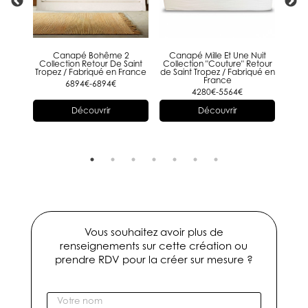
Canapé Bohême 2
Canapé Mille Et Une Nuit
C
Collection Retour De Saint
Collection "Couture" Retour
Re
Tropez / Fabriqué en France
de Saint Tropez / Fabriqué en
France
6894€-6894€
4280€-5564€
Découvrir
Découvrir
Vous souhaitez avoir plus de
renseignements sur cette création ou
prendre RDV pour la créer sur mesure ?
V